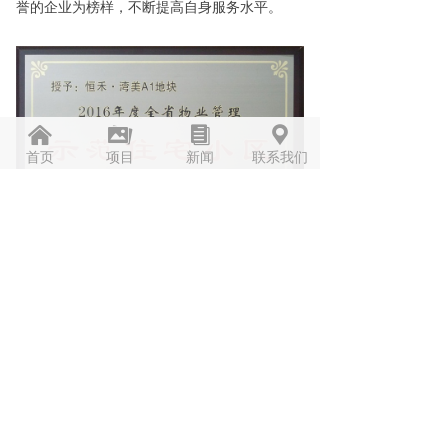
誉的企业为榜样，不断提高自身服务水平。
낀
끡
뀴
끇
首页
项目
新闻
联系我们
上一篇：
无
ꄴ
下一篇：
无
ꄲ